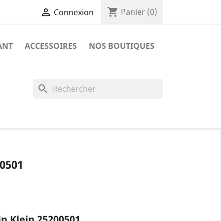
shopping_cart

Panier
(0)
Connexion
ANT
ACCESSOIRES
NOS BOUTIQUES
search
0501
 Klein 25200501