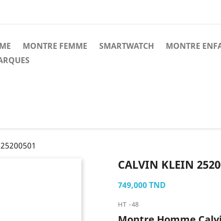
ME
MONTRE FEMME
SMARTWATCH
MONTRE ENF
MARQUES
 25200501
CALVIN KLEIN 2520
749,000 TND
HT
48
Montre Homme Calvin