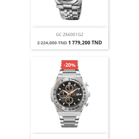
GC Z66001G2
Prix
Prix
1 779,200 TND
2 224,000 TND
de
base
-20%