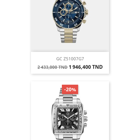
GC Z51007G7
Prix
Prix
1 946,400 TND
2 433,000 TND
de
base
-20%