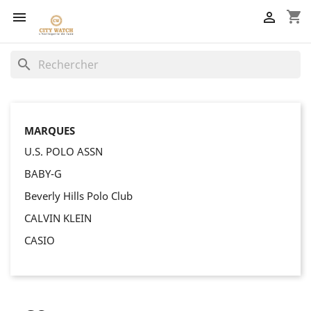
shopping_cart


search
MARQUES
U.S. POLO ASSN
BABY-G
Beverly Hills Polo Club
CALVIN KLEIN
CASIO