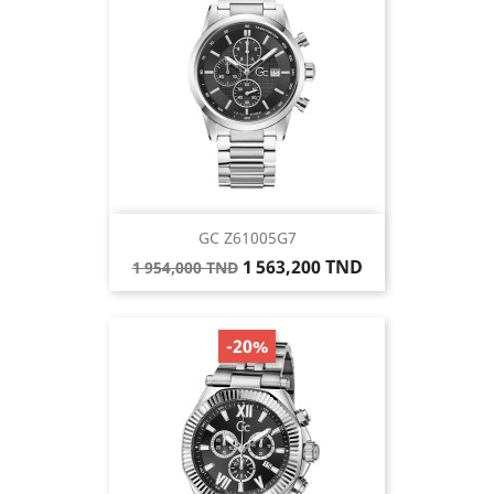
GC Z61005G7
Prix
Prix
1 563,200 TND
1 954,000 TND
de
base
-20%