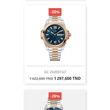
base
-20%
GC Z60001G7
Prix
Prix
1 297,600 TND
1 622,000 TND
de
base
-20%