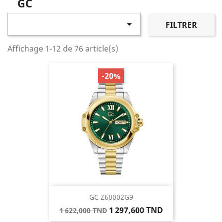
GC

FILTRER
Affichage 1-12 de 76 article(s)
-20%
GC Z60002G9
Prix
Prix
1 297,600 TND
1 622,000 TND
de