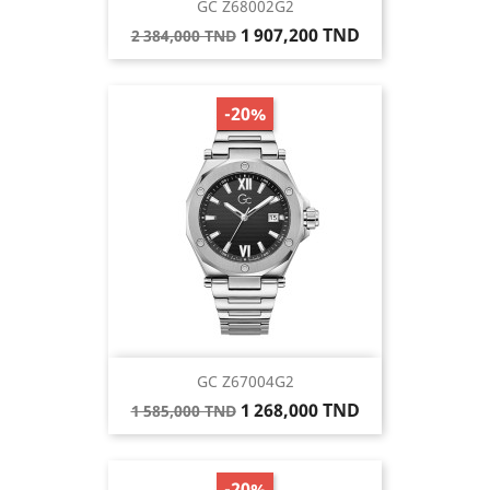
GC Z68002G2
Prix
Prix
1 907,200 TND
2 384,000 TND
de
base
-20%
GC Z67004G2
Prix
Prix
1 268,000 TND
1 585,000 TND
de
base
-20%