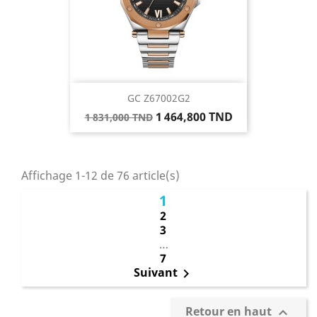
GC Z67002G2
Prix
Prix
1 464,800 TND
1 831,000 TND
de
base
Affichage 1-12 de 76 article(s)
1
2
3
…
7
Suivant

Retour en haut
