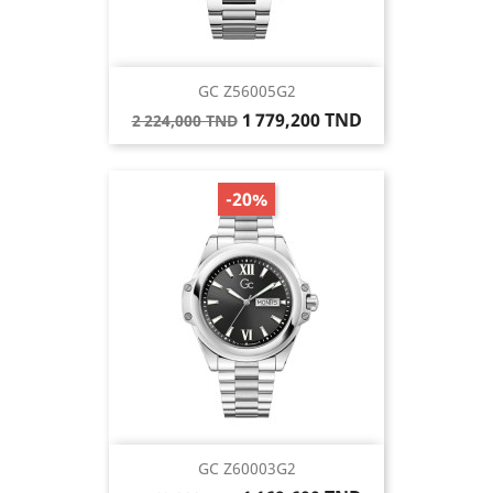
GC Z56005G2
Prix
Prix
1 779,200 TND
2 224,000 TND
de
base
-20%
GC Z60003G2