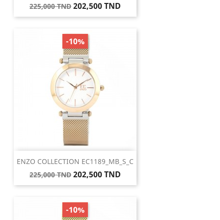
Prix
Prix
202,500 TND
225,000 TND
de
base
-10%
ENZO COLLECTION EC1189_MB_S_C
Prix
Prix
202,500 TND
225,000 TND
de
base
-10%