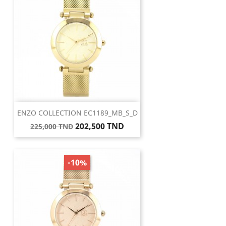
ENZO COLLECTION EC1189_MB_S_D
Prix
Prix
202,500 TND
225,000 TND
de
base
-10%