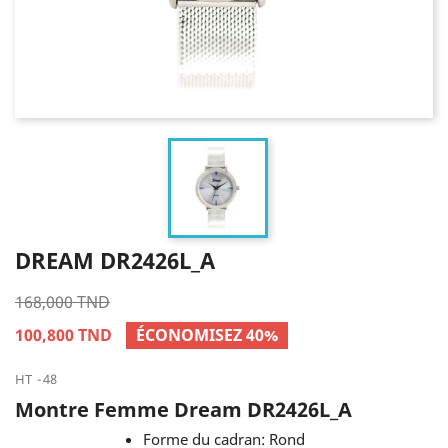
DREAM DR2426L_A
168,000 TND
100,800 TND
ÉCONOMISEZ 40%
HT
48
Montre Femme Dream DR2426L_A
Forme du cadran: Rond