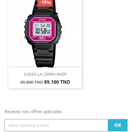
-10%
CASIO LA-20WH-4ADF
Prix
Prix
89,100 TND
99,000 TND
de
base
Recevez nos offres spéciales