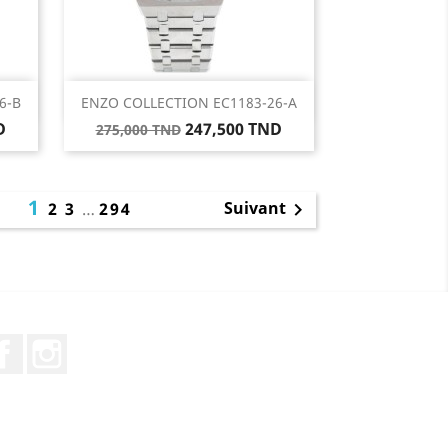
Aperçu rapide

6-B
ENZO COLLECTION EC1183-26-A
Prix
Prix
D
247,500 TND
275,000 TND
de
base
1
Suivant
2
3
…
294

Facebook
Instagram