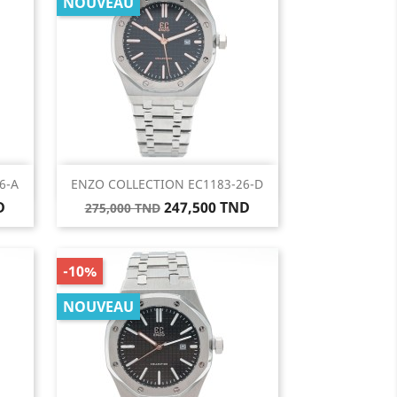
NOUVEAU
Aperçu rapide

6-A
ENZO COLLECTION EC1183-26-D
Prix
Prix
D
247,500 TND
275,000 TND
de
base
-10%
NOUVEAU