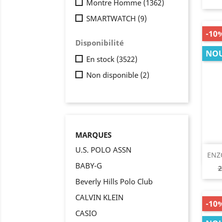
Montre Homme
(1362)
SMARTWATCH
(9)
-10
Disponibilité
NO
En stock
(3522)
Non disponible
(2)
MARQUES
U.S. POLO ASSN
ENZ
BABY-G
P
2
d
Beverly Hills Polo Club
b
CALVIN KLEIN
-10
CASIO