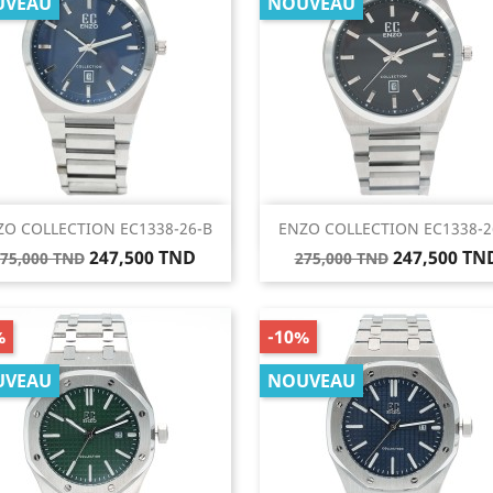
UVEAU
NOUVEAU
Aperçu rapide
Aperçu rapide


ZO COLLECTION EC1338-26-B
ENZO COLLECTION EC1338-2
rix
Prix
Prix
Prix
247,500 TND
247,500 TN
75,000 TND
275,000 TND
e
de
ase
base
%
-10%
UVEAU
NOUVEAU