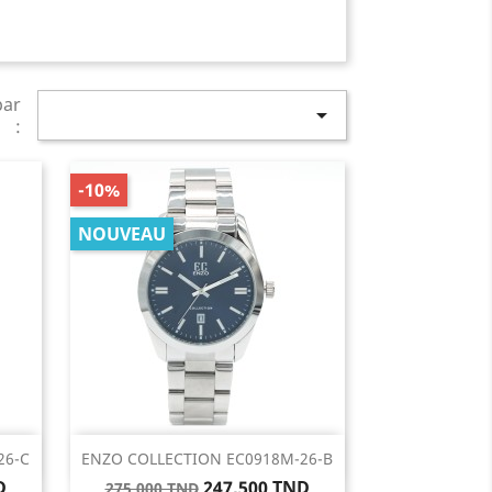
par

:
-10%
NOUVEAU
Aperçu rapide

26-C
ENZO COLLECTION EC0918M-26-B
Prix
Prix
D
247,500 TND
275,000 TND