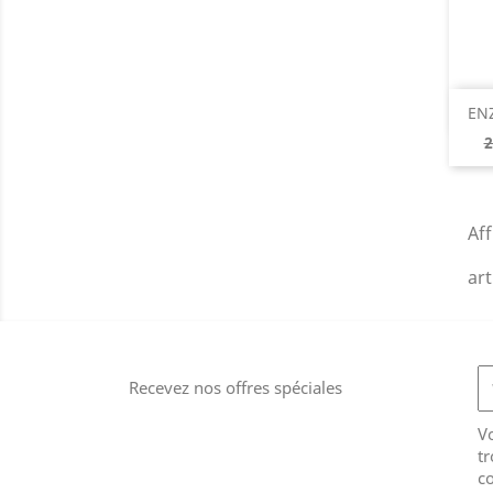
EN
P
2
d
b
Aff
art
Recevez nos offres spéciales
V
tr
co