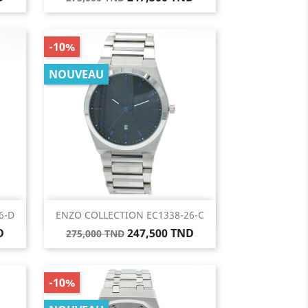
de
base
-10%
NOUVEAU
Aperçu rapide

6-D
ENZO COLLECTION EC1338-26-C
Prix
Prix
D
247,500 TND
275,000 TND
de
base
-10%