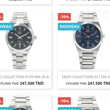
de
base
%
-10%
UVEAU
NOUVEAU
Aperçu rapide
Aperçu rapide


O COLLECTION EC0918M-26-A
ENZO COLLECTION EC1338-2
rix
Prix
Prix
Prix
247,500 TND
247,500 TN
75,000 TND
275,000 TND
e
de
ase
base
%
-10%