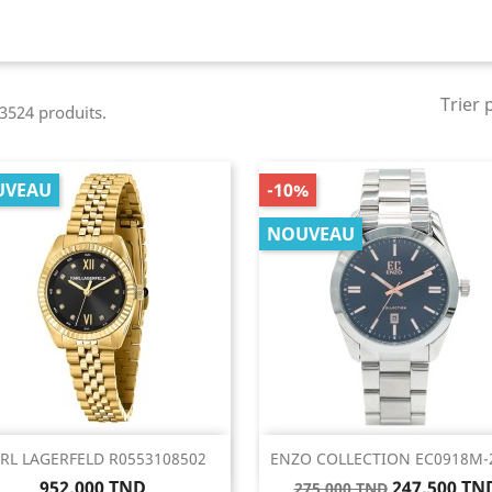
Trier 
a 3524 produits.
UVEAU
-10%
NOUVEAU
Aperçu rapide
Aperçu rapide


RL LAGERFELD R0553108502
ENZO COLLECTION EC0918M-
Prix
Prix
Prix
952,000 TND
247,500 TN
275,000 TND