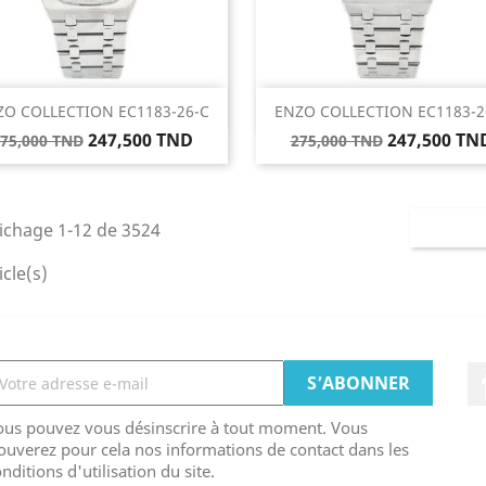
Aperçu rapide
Aperçu rapide


ZO COLLECTION EC1183-26-C
ENZO COLLECTION EC1183-2
rix
Prix
Prix
Prix
247,500 TND
247,500 TN
75,000 TND
275,000 TND
e
de
ase
base
ichage 1-12 de 3524
icle(s)
ous pouvez vous désinscrire à tout moment. Vous
ouverez pour cela nos informations de contact dans les
nditions d'utilisation du site.